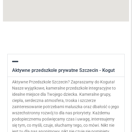
Aktywne przedszkole prywatne Szczecin - Kogut
Aktywne Przedszkole Szczecin? Zapraszamy do Koguta!
Nasze wyjątkowe, kameralne przedszkole integracyjne to
idealne miejsce dla Twojego dziecka. Kameralne grupy,
ciepła, serdeczna atmosfera, troska i szczerze
zainteresowanie potrzebami maluszka oraz dbałość o jego
wszechstronny rozwój to dla nas priorytety. Każdemu
podopiecznemu poświęcamy czas i uwagę, interesujemy
się tym, co myśli, czuje, słuchamy tego, co mówi. Nikt nie
jest tu dla nas anonimowy, nikt nie czuje się pominięty,